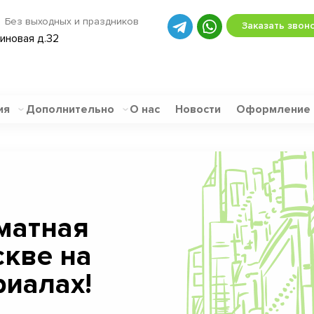
Без выходных и праздников
Заказать звон
биновая д.32
ия
Дополнительно
О нас
Новости
Оформление
матная
скве на
иалах!