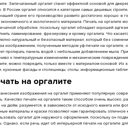
ите. Запечатанный оргалит станет эффектной основой для двере
. В России оргалит относится к категории самых дешевых строите
 нашей стране его производство развито достаточно хорошо: в г
о экономичного и экологичного материала. Печать на оргалите м
печатной обработке, поскольку оргалит обладает хорошей адгези
нить ламинирование, фрезеровку и кромку оргалита. Что касается
лютно натуральный и безопасный материал, который без сомнени
 за изображением, полученным методом уф-печати на оргалите, 
ует протирать панель водой с небольшим добавлением мыла. При
йчиво к температурным изменениям и механическим повреждением
лите, можно повредить только вместе с материалом-основой. Из
и, кухонные фасады и столешницы, столы, информационные табли
чать на оргалите
нанесения изображения на оргалит применяют популярную совр
ь. Качество печати на оргалите таким способом очень высоко, р
 на дюйм, разумеется, в зависимости от исходного макета или 
чные материалы и краски позволяют нам гарантировать отличное 
льзовать оргалит для наружного оформления, поскольку он под
. Однако, если речь идет об интерьерной печати на оргалите дл