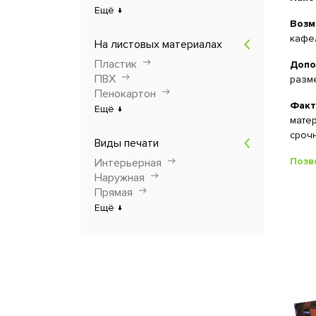
Ещё ↓
Возм
кафел
На листовых материалах
Пластик
Допо
ПВХ
разм
Пенокартон
Факт
Ещё ↓
матер
сроч
Виды печати
Позв
Интерьерная
Наружная
Прямая
Ещё ↓