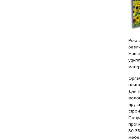
Рекла
разл
Наше
уф-п
матер
Орга
плита
Для 
волок
друг
строи
Попу
проч
30-35
мебе