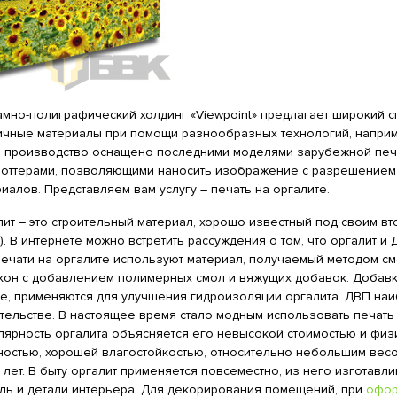
мно-полиграфический холдинг «Viewpoint» предлагает широкий с
ичные материалы при помощи разнообразных технологий, напри
 производство оснащено последними моделями зарубежной печа
лоттерами, позволяющими наносить изображение с разрешением 
иалов. Представляем вам услугу – печать на оргалите.
лит – это строительный материал, хорошо известный под своим в
). В интернете можно встретить рассуждения о том, что оргалит 
печати на оргалите используют материал, получаемый методом с
он с добавлением полимерных смол и вяжущих добавок. Добавки,
ие, применяются для улучшения гидроизоляции оргалита. ДВП н
тельстве. В настоящее время стало модным использовать печать 
лярность оргалита объясняется его невысокой стоимостью и физ
ностью, хорошей влагостойкостью, относительно небольшим весо
 лет. В быту оргалит применяется повсеместно, из него изготавли
ль и детали интерьера. Для декорирования помещений, при
офор