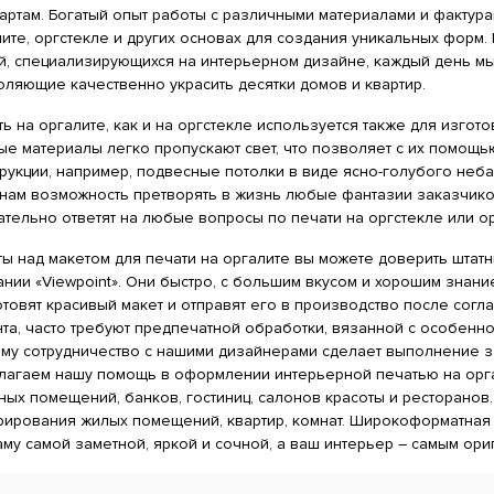
артам. Богатый опыт работы с различными материалами и фактур
ите, оргстекле и других основах для создания уникальных форм
ий, специализирующихся на интерьерном дизайне, каждый день м
оляющие качественно украсить десятки домов и квартир.
ь на оргалите, как и на оргстекле используется также для изгот
е материалы легко пропускают свет, что позволяет с их помощь
трукции, например, подвесные потолки в виде ясно-голубого не
 нам возможность претворять в жизнь любые фантазии заказчико
тельно ответят на любые вопросы по печати на оргстекле или ор
ты над макетом для печати на оргалите вы можете доверить шт
нии «Viewpoint». Они быстро, с большим вкусом и хорошим знан
товят красивый макет и отправят его в производство после согл
нта, часто требуют предпечатной обработки, вязанной с особенн
ому сотрудничество с нашими дизайнерами сделает выполнение за
лагаем нашу помощь в оформлении интерьерной печатью на орга
ых помещений, банков, гостиниц, салонов красоты и ресторанов.
рирования жилых помещений, квартир, комнат. Широкоформатная 
му самой заметной, яркой и сочной, а ваш интерьер – самым ори