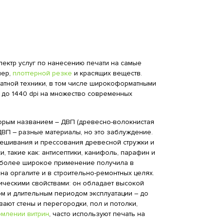
пектр услуг по нанесению печати на самые
мер,
плоттерной резке
и красящих веществ.
тной техники, в том числе широкоформатными
до 1440 dpi на множество современных
торым названием – ДВП (древесно-волокнистая
и ДВП – разные материалы, но это заблуждение.
мешивания и прессования древесной стружки и
 такие как: антисептики, канифоль, парафин и
аиболее широкое применение получила в
на оргалите и в строительно-ремонтных целях.
ическими свойствами: он обладает высокой
м и длительным периодом эксплуатации – до
вают стены и перегородки, пол и потолки,
млении витрин
, часто используют печать на