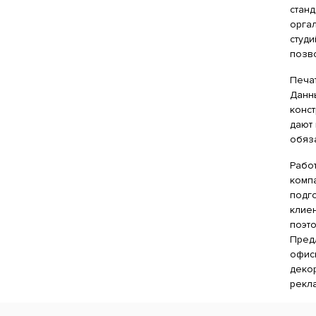
станд
оргал
студ
позв
Печат
Данны
конс
дают
обяза
Рабо
компа
подго
клие
поэт
Пред
офисн
деко
рекла