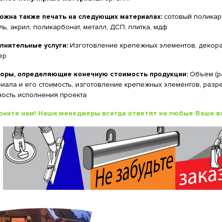
ожна также печать на следующих материалах:
сотовый поликарб
ь, акрил, поликарбонат, металл, ДСП, плитка, мдф
лнительные услуги:
Изготовление крепежных элементов, декорат
ер
оры, определяющие конечную стоимость продукции:
Объем (ра
иала и его стоимость, изготовление крепежных элементов, разр
ность исполнения проекта
оните нам! Наши менеджеры всегда ответят на любые Ваши в