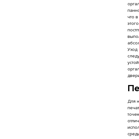
оргал
панно
что в
этог
пост
выпол
абсо
Уход
след
усто
орга
двер
Пе
Для 
печат
точек
отли
испо
среды