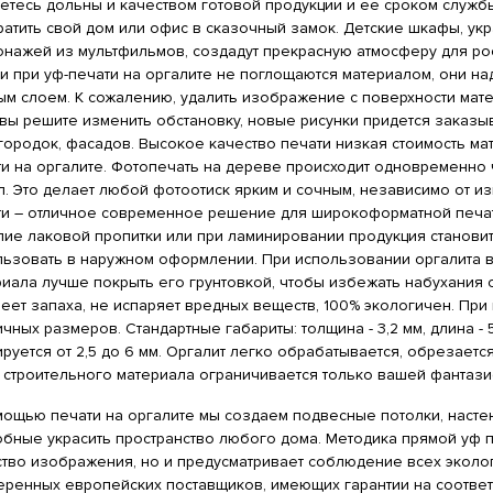
нетесь дольны и качеством готовой продукции и ее сроком служ
ратить свой дом или офис в сказочный замок. Детские шкафы, 
онажей из мультфильмов, создадут прекрасную атмосферу для ро
и при уф-печати на оргалите не поглощаются материалом, они н
ым слоем. К сожалению, удалить изображение с поверхности мате
 вы решите изменить обстановку, новые рисунки придется заказы
городок, фасадов. Высокое качество печати низкая стоимость ма
ти на оргалите. Фотопечать на дереве происходит одновременно
. Это делает любой фотоотиск ярким и сочным, независимо от из
ти – отличное современное решение для широкоформатной печати
лие лаковой пропитки или при ламинировании продукция становит
льзовать в наружном оформлении. При использовании оргалита в
иала лучше покрыть его грунтовкой, чтобы избежать набухания 
еет запаха, не испаряет вредных веществ, 100% экологичен. При
чных размеров. Стандартные габариты: толщина - 3,2 мм, длина - 5,
руется от 2,5 до 6 мм. Оргалит легко обрабатывается, обрезает
о строительного материала ограничивается только вашей фантази
мощью печати на оргалите мы создаем подвесные потолки, насте
обные украсить пространство любого дома. Методика прямой уф 
ство изображения, но и предусматривает соблюдение всех эколо
еренных европейских поставщиков, имеющих гарантии на соотве