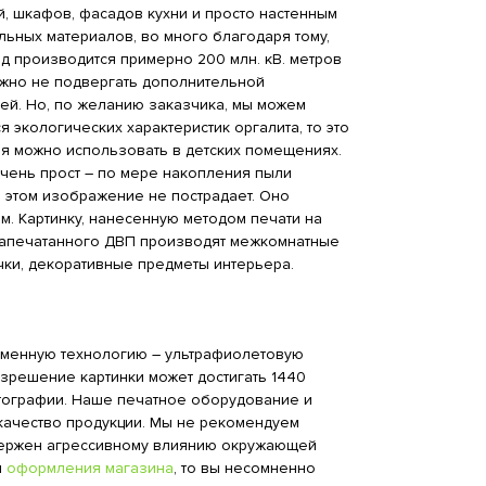
й, шкафов, фасадов кухни и просто настенным
льных материалов, во много благодаря тому,
од производится примерно 200 млн. кВ. метров
ожно не подвергать дополнительной
ей. Но, по желанию заказчика, мы можем
 экологических характеристик оргалита, то это
я можно использовать в детских помещениях.
очень прост – по мере накопления пыли
 этом изображение не пострадает. Оно
. Картинку, нанесенную методом печати на
 запечатанного ДВП производят межкомнатные
чки, декоративные предметы интерьера.
еменную технологию – ультрафиолетовую
азрешение картинки может достигать 1440
фотографии. Наше печатное оборудование и
качество продукции. Мы не рекомендуем
вержен агрессивному влиянию окружающей
я
оформления магазина
, то вы несомненно