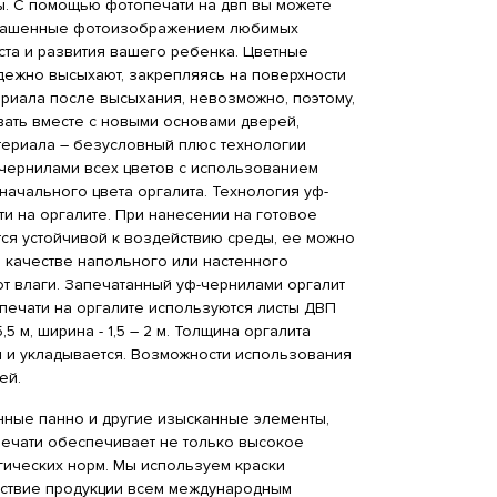
бы. С помощью фотопечати на двп вы можете
украшенные фотоизображением любимых
ста и развития вашего ребенка. Цветные
адежно высыхают, закрепляясь на поверхности
риала после высыхания, невозможно, поэтому,
вать вместе с новыми основами дверей,
териала – безусловный плюс технологии
 чернилами всех цветов c использованием
начального цвета оргалита. Технология уф-
 на оргалите. При нанесении на готовое
ся устойчивой к воздействию среды, ее можно
 качестве напольного или настенного
от влаги. Запечатанный уф-чернилами оргалит
 печати на оргалите используются листы ДВП
5 м, ширина - 1,5 – 2 м. Толщина оргалита
ся и укладывается. Возможности использования
ей.
нные панно и другие изысканные элементы,
печати обеспечивает не только высокое
гических норм. Мы используем краски
тствие продукции всем международным