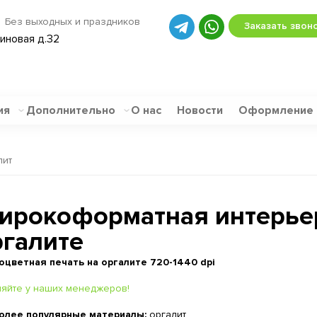
Без выходных и праздников
Заказать звон
биновая д.32
ия
Дополнительно
О нас
Новости
Оформление
лит
ирокоформатная интерьер
ргалите
оцветная печать на оргалите 720-1440 dpi
няйте у наших менеджеров!
олее популярные материалы:
оргалит