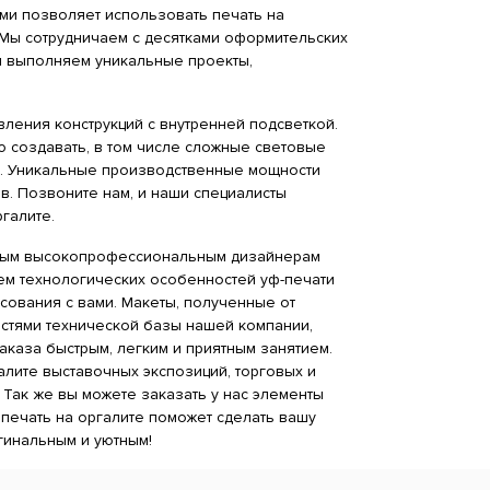
ами позволяет использовать печать на
. Мы сотрудничаем с десятками оформительских
ы выполняем уникальные проекты,
овления конструкций с внутренней подсветкой.
ю создавать, в том числе сложные световые
ба. Уникальные производственные мощности
в. Позвоните нам, и наши специалисты
галите.
атным высокопрофессиональным дизайнерам
ием технологических особенностей уф-печати
асования с вами. Макеты, полученные от
остями технической базы нашей компании,
каза быстрым, легким и приятным занятием.
лите выставочных экспозиций, торговых и
 Так же вы можете заказать у нас элементы
печать на оргалите поможет сделать вашу
гинальным и уютным!