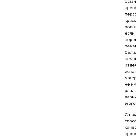
оста
прев
перс
краск
ровн
если
пере
печа
белил
печа
изде
испо
матер
не им
разли
варьи
этог
С по
спос
каче
пров