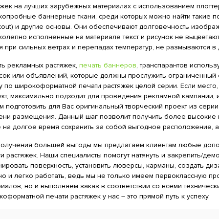
яжек на лучших зарубежных материалах с использованием плотт
опробные баннерные ткани, среди которых можно найти такие попул
ckout) и другие основы. Они обеспечивают долговечность изобра
колепно исполненные на материале текст и рисунок не выцветаю
я при сильных ветрах и перепадах температур, не размываются в 
ть рекламных растяжек,
печать баннеров
, транспарантов исполь
сок или объявлений, которые должны прослужить ограниченный с
у по широкоформатной печати растяжек целой серии. Если место,
кт, максимально подходит для проведения рекламной кампании, и 
 подготовить для Вас оригинальный творческий проект из серии
ени размещения. Данный шаг позволит получить более высокие 
е на долгое время сохранить за собой выгодное расположение, а
получения большей выгоды мы предлагаем клиентам любые доп
и растяжек. Наши специалисты помогут натянуть и закрепить/дем
ировать поверхность, установить люверсы, карманы, создать диз
но и легко работать, ведь мы не только имеем первоклассную п
риалов, но и выполняем заказ в соответствии со всеми техничес
оформатной печати растяжек у нас – это прямой путь к успеху.