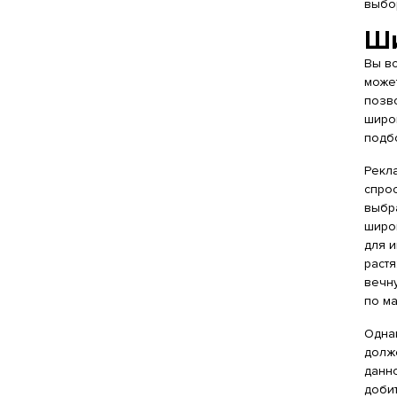
выбо
Ши
Вы в
може
позв
широ
подб
Рекла
спро
выбр
широ
для 
раст
вечн
по м
Одна
долж
данн
доби