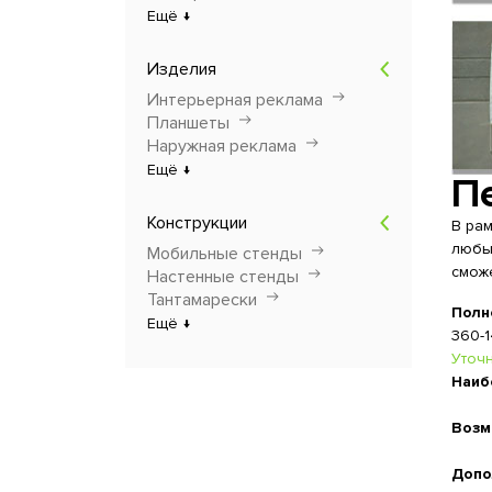
Ещё ↓
Изделия
Интерьерная реклама
Планшеты
Наружная реклама
Ещё ↓
П
Конструкции
В рам
любы
Мобильные стенды
смож
Настенные стенды
Тантамарески
Полн
Ещё ↓
360-1
Уточ
Наиб
Возм
Допо