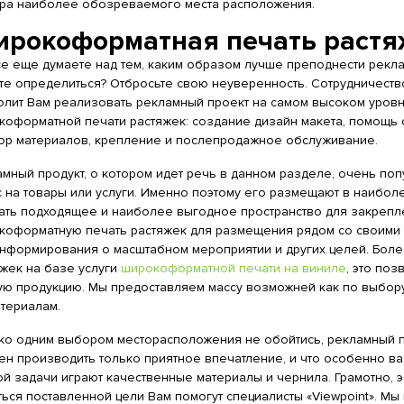
ра наиболее обозреваемого места расположения.
рокоформатная печать растя
се еще думаете над тем, каким образом лучше преподнести рекл
те определиться? Отбросьте свою неуверенность. Сотрудничество
олит Вам реализовать рекламный проект на самом высоком уровн
коформатной печати растяжек: создание дизайн макета, помощь 
ор материалов, крепление и послепродажное обслуживание.
мный продукт, о котором идет речь в данном разделе, очень поп
с на товары или услуги. Именно поэтому его размещают в наибо
ать подходящее и наиболее выгодное пространство для закрепле
коформатную печать растяжек для размещения рядом со своими т
информирования о масштабном мероприятии и других целей. Боле
яжек на базе услуги
широкоформатной печати на виниле
, это по
ую продукцию. Мы предоставляем массу возможней как по выбору 
атериалам.
ко одним выбором месторасположения не обойтись, рекламный п
ен производить только приятное впечатление, и что особенно в
ой задачи играют качественные материалы и чернила. Грамотно,
ться поставленной цели Вам помогут специалисты «Viewpoint». 