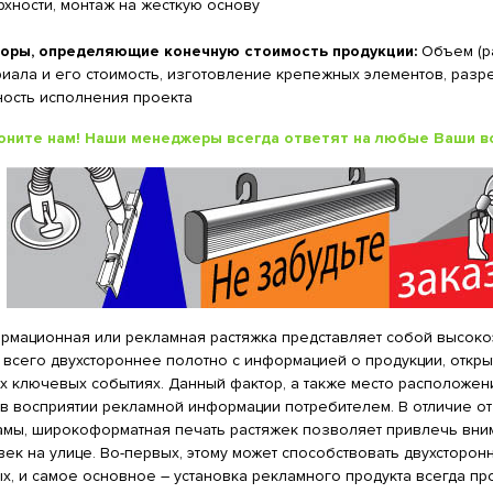
хности, монтаж на жесткую основу
оры, определяющие конечную стоимость продукции:
Объем (ра
иала и его стоимость, изготовление крепежных элементов, разр
ность исполнения проекта
оните нам! Наши менеджеры всегда ответят на любые Ваши в
рмационная или рекламная растяжка представляет собой высоко
всего двухстороннее полотно с информацией о продукции, откры
их ключевых событиях. Данный фактор, а также место расположе
 в восприятии рекламной информации потребителем. В отличие о
амы, широкоформатная печать растяжек позволяет привлечь вни
ек на улице. Во-первых, этому может способствовать двухсторо
х, и самое основное – установка рекламного продукта всегда пр