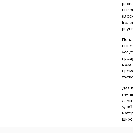
раст
высок
(Blo
Вели
рвутс
Печа
выве
услуг
проду
можем
врем
такж
Для 
печат
ламин
удоб
мате
широк