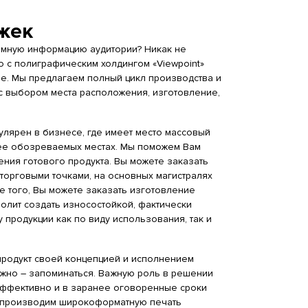
жек
амную информацию аудитории? Никак не
 с полиграфическим холдингом «Viewpoint»
е. Мы предлагаем полный цикл производства и
с выбором места расположения, изготовление,
улярен в бизнесе, где имеет место массовый
лее обозреваемых местах. Мы поможем Вам
ния готового продукта. Вы можете заказать
орговыми точками, на основных магистралях
е того, Вы можете заказать изготовление
зволит создать износостойкой, фактически
продукции как по виду использования, так и
родукт своей концепцией и исполнением
ажно – запоминаться. Важную роль в решении
 эффективно и в заранее оговоренные сроки
Мы производим широкоформатную печать