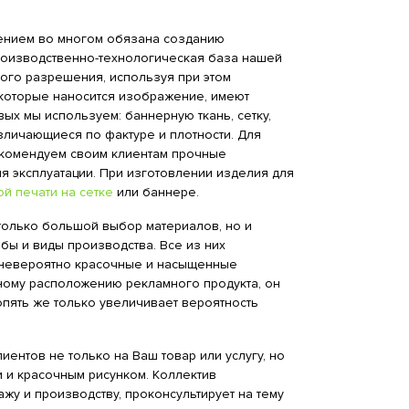
лением во многом обязана созданию
оизводственно-технологическая база нашей
ого разрешения, используя при этом
 которые наносится изображение, имеют
вых мы используем: баннерную ткань, сетку,
зличающиеся по фактуре и плотности. Для
екомендуем своим клиентам прочные
 эксплуатации. При изготовлении изделия для
й печати на сетке
или баннере.
 только большой выбор материалов, но и
ы и виды производства. Все из них
, невероятно красочные и насыщенные
ному расположению рекламного продукта, он
 опять же только увеличивает вероятность
иентов не только на Ваш товар или услугу, но
 и красочным рисунком. Коллектив
жу и производству, проконсультирует на тему