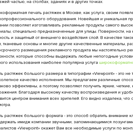
жей частью, на столбах, зданиях и в других точках.
коформатная печать растяжек в Москве, как услуга, своим появ
копрофессионального оборудования. Новейшая и уникальная пр
ании позволяет изготавливать рекламные продукты самого высок
риалы, специально предназначенные для улицы. Поверхности, на
ость и защитный от внешнего воздействия слой. В качестве тако
л, тканевые основы и многие другие качественные материалы, ра
осрочного размещения рекламного продукта мы настоятельно р
рхности, которые способны выдержать любые непогодные условия
ного использования наиболее популярна услуга
широкоформатно
ь растяжек большого размера в типографии «Viewpoint» - это не
колепное качество исполнения. Мы предлагаем различные способ
аково эффективны, а поэтому позволяют получить яркие, четкие
ражения. Благодаря высокому качеству воспроизведения и удоб
вится центром внимания всех зрителей. Его видно издалека, что
отра.
ь растяжек большого формата - это способ обратить внимание кл
ддержать имидж компании звучными, запоминающимися лозунгами
алистов «Viewpoint» окажет Вам все необходимые услуги по монта