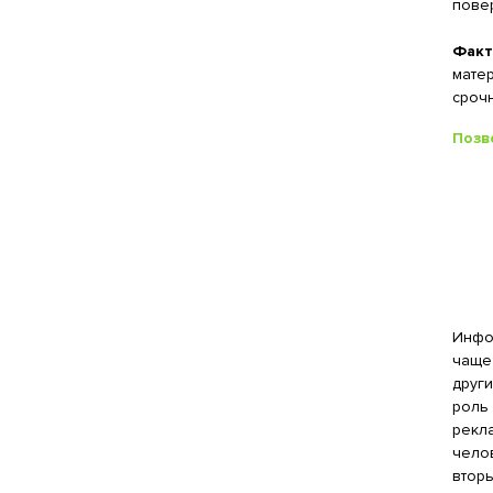
повер
Факт
матер
сроч
Позв
Инфо
чаще 
друг
роль
рекл
челов
вторы