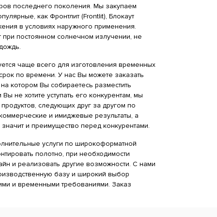
еров последнего поколения. Мы закупаем
ярные, как Фронтлит (Frontlit), Блокаут
жения в условиях наружного применения.
т при постоянном солнечном излучении, не
дождь.
зуется чаще всего для изготовления временных
рок по времени. У нас Вы можете заказать
 на котором Вы собираетесь разместить
Вы не хотите уступать его конкурентам, мы
 продуктов, следующих друг за другом по
коммерческие и имиджевые результаты, а
 значит и преимущество перед конкурентами.
олнительные услуги по широкоформатной
онтировать полотно, при необходимости
айн и реализовать другие возможности. С нами
роизводственную базу и широкий выбор
кими и временными требованиями. Заказ