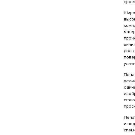
проез
Широ
высо
комп
мате
прочн
вини
долг
пове
улич
Печат
вели
один
изоб
стано
просм
Печат
и по
специ