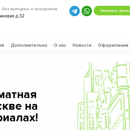
Без выходных и праздников
Заказать звон
биновая д.32
ия
Дополнительно
О нас
Новости
Оформление
матная
скве на
иалах!