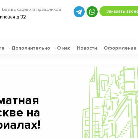
Без выходных и праздников
Заказать звон
биновая д.32
ия
Дополнительно
О нас
Новости
Оформление
матная
скве на
иалах!