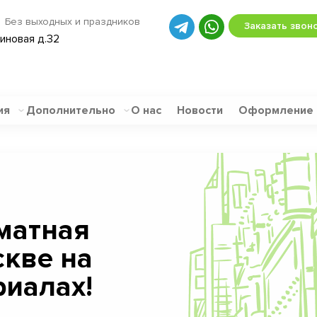
Без выходных и праздников
Заказать звон
биновая д.32
ия
Дополнительно
О нас
Новости
Оформление
матная
скве на
иалах!