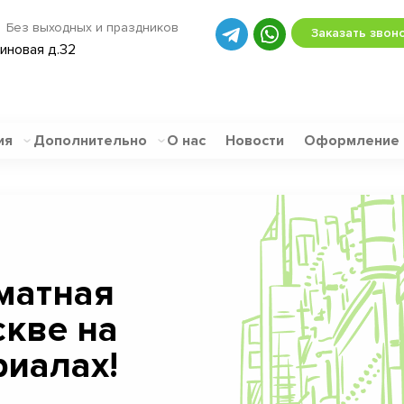
Без выходных и праздников
Заказать звон
биновая д.32
ия
Дополнительно
О нас
Новости
Оформление
матная
скве на
иалах!