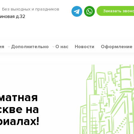
Без выходных и праздников
Заказать звон
биновая д.32
ия
Дополнительно
О нас
Новости
Оформление
матная
скве на
иалах!