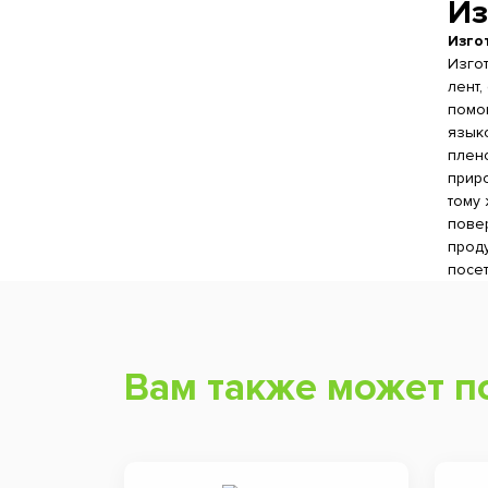
Из
Изго
Изго
лент,
помо
язык
плено
приро
тому 
пове
проду
посет
Вам также может п