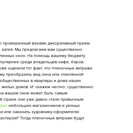
это проверенный веками декоративный прием.
а затея. Мы предлагаем вам существенно
мленных окон. На помощь вашему бюджету
опулярнее среди владельцев кафе, баров,
 уже оценили тот факт, что пленочные витражи,
му преобразить вид окна или стеклянной
 общественных в квартиры и дома наших
 жилых домов. И, скажем честно, существенно
на вашем окне может быть самым
й стране они уже давно стали привычным
трин
небольших магазинчиков и уютных
ки или заказать художнику-оформителю
мастером? Тогда пленочные витражи будут