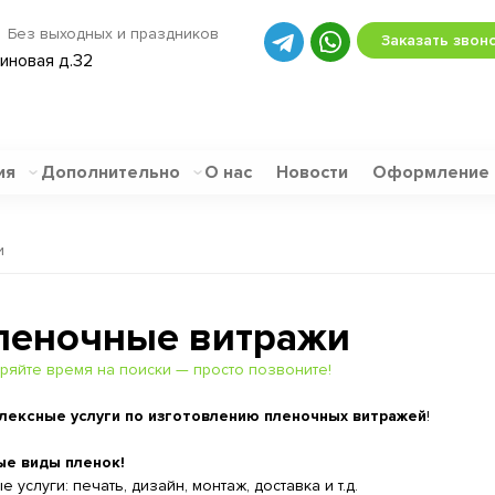
Без выходных и праздников
Заказать звон
биновая д.32
ия
Дополнительно
О нас
Новости
Оформление
и
леночные витражи
ряйте время на поиски — просто позвоните!
лексные услуги по изготовлению пленочных витражей
!
е виды пленок!
 услуги: печать, дизайн, монтаж, доставка и т.д.