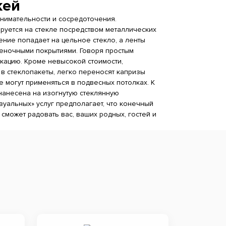
жей
внимательности и сосредоточения.
уется на стекле посредством металлических
ение попадает на цельное стекло, а ленты
еночными покрытиями. Говоря простым
кацию. Кроме невысокой стоимости,
 в стеклопакеты, легко переносят капризы
 могут применяться в подвесных потолках. К
 нанесена на изогнутую стеклянную
уальных» услуг предполагает, что конечный
сможет радовать вас, ваших родных, гостей и