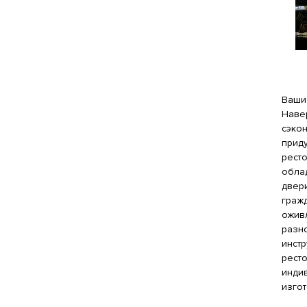
Ваши 
Навер
сэко
прид
рест
обла
двер
гражд
ожив
разн
инст
рест
индив
изго