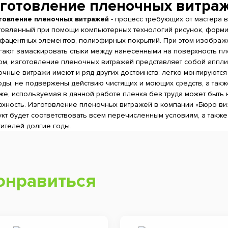
готовление пленочных витра
товление пленочных витражей
- процесс требующих от мастера 
товленный при помощи компьютерных технологий рисунок, формир
 фацентных элементов, полиэфирных покрытий. При этом изображ
гают замаскировать стыки между нанесенными на поверхность пл
ом, изготовление пленочных витражей представляет собой аппли
чные витражи имеют и ряд других достоинств: легко монтируются
ды, не подвержены действию чистящих и моющих средств, а также
же, используемая в данной работе пленка без труда может быть
рхность. Изготовление пленочных витражей в компании «Бюро виз
кт будет соответствовать всем перечисленным условиям, а также 
ителей долгие годы.
онравиться