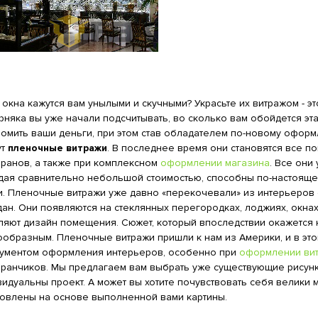
окна кажутся вам унылыми и скучными? Украсьте их витражом - 
няка вы уже начали подсчитывать, во сколько вам обойдется эт
номить ваши деньги, при этом став обладателем по-новому офор
ут
пленочные витражи
. В последнее время они становятся все п
оранов, а также при комплексном
оформлении магазина
. Все они
дая сравнительно небольшой стоимостью, способны по-настояще
и. Пленочные витражи уже давно «перекочевали» из интерьеров
ан. Они появляются на стеклянных перегородках, лоджиях, окнах
ляют дизайн помещения. Сюжет, который впоследствии окажется 
ообразным. Пленочные витражи пришли к нам из Америки, и в это
рументом оформления интерьеров, особенно при
оформлении ви
оранчиков. Мы предлагаем вам выбрать уже существующие рисун
идуальны проект. А может вы хотите почувствовать себя велики 
товлены на основе выполненной вами картины.